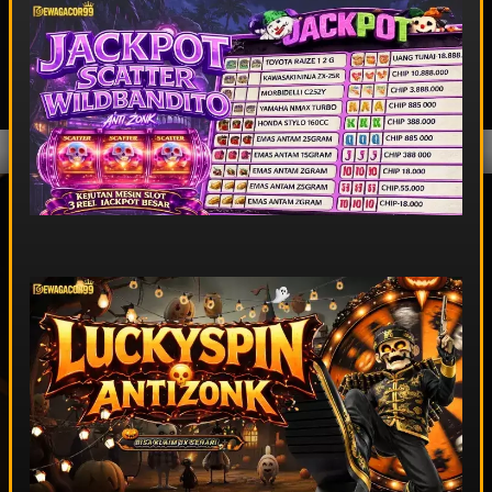
POPULAR
SLOT
LIVE GAME
CASINO
SPORTSBOOK
LOTTERY
POKER
ARCADE
Game Terpopuler
Fortune of Olympus
Mahjong Ways 2
Kirin Mahjong Ultra
Mahjong Princess
Mahjong MaxWin
Cleopatra Megaways